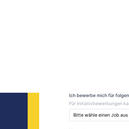
Allgemeines
Ich bewerbe mich für folge
Für Initiativbewerbungen ka